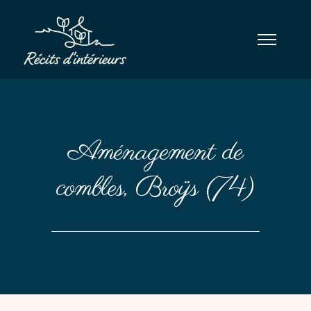
Aménagement de
combles, Broÿs (74)